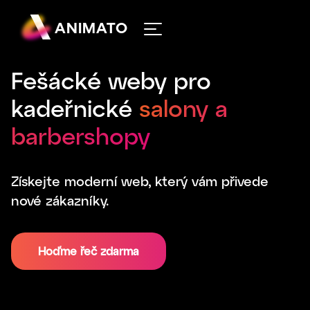
ANIMATO
Fešácké weby pro
kadeřnické
salony a
barbershopy
Získejte moderní web, který vám přivede
nové zákazníky.
Hoďme řeč zdarma