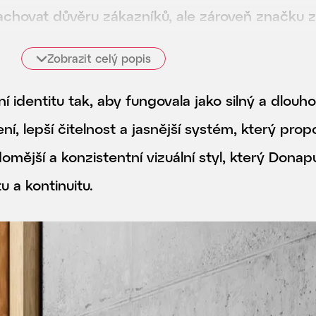
achovat důvěru zákazníků, ale zároveň značku z
í roviny.
Zobrazit celý popis
lní identitu tak, aby fungovala jako silný a dlo
ní, lepší čitelnost a jasnější systém, který pro
mější a konzistentní vizuální styl, který Dona
u a kontinuitu.