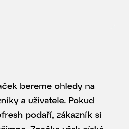
naček bereme ohledy na
zníky a uživatele. Pokud
fresh podaří, zákazník si
evšimne. Značka však získá