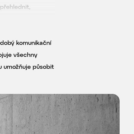
přehlednit,
uhodobý komunikační
pojuje všechny
pu umožňuje působit