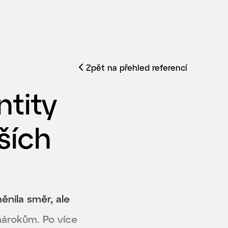
Zpět na přehled referencí
ntity
ších
nila směr, ale
nárokům. Po více