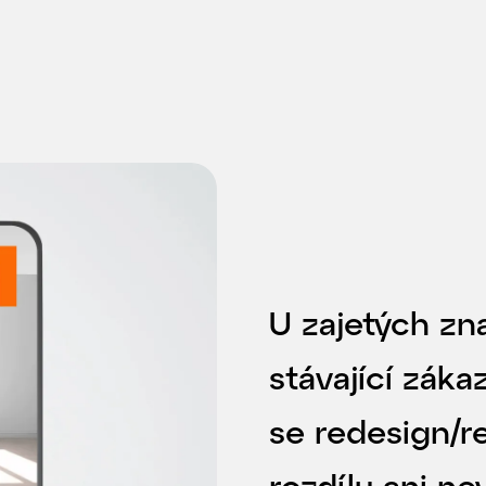
U zajetých z
stávající záka
se redesign/re
rozdílu ani n