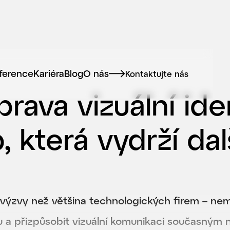
ference
Kariéra
Blog
O nás
Kontaktujte nás
rava vizuální ide
 která vydrží dal
ýzvy než většina technologických firem – nemě
u a přizpůsobit vizuální komunikaci současným 