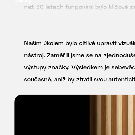
než 30 letech fungování bylo klíčové z
sjednotit a posunout do profesionálnějš
Naším úkolem bylo citlivě upravit vizuá
nástroj. Zaměřili jsme se na zjednoduše
výstupy značky. Výsledkem je sebevědo
současně, aniž by ztratil svou autenticit