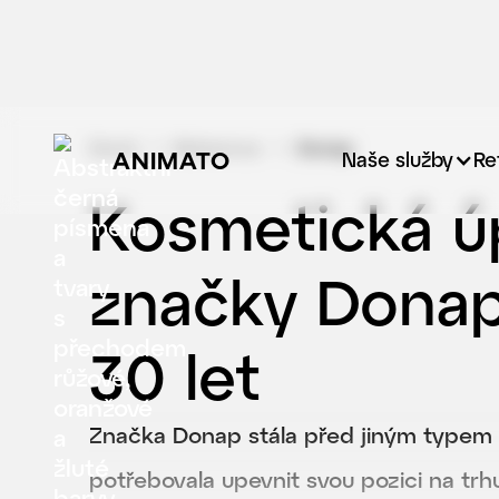
Domů
Reference
Donap
ANIMATO
Naše služby
Re
Kosmetická úp
značky Donap,
30 let
Značka Donap stála před jiným typem v
potřebovala upevnit svou pozici na trh