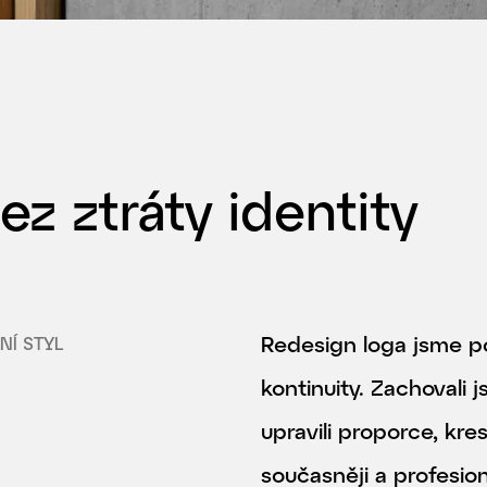
z ztráty identity
Redesign loga jsme po
NÍ STYL
kontinuity. Zachovali 
upravili proporce, kres
současněji a profesion