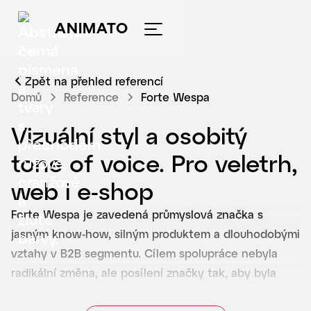
ANIMATO
Zpět na přehled referencí
Domů
Reference
Forte Wespa
Vizuální styl a osobitý
tone of voice. Pro veletrh,
web i e-shop
Forte Wespa je zavedená průmyslová značka s
jasným know-how, silným produktem a dlouhodobými
vztahy v B2B segmentu. Cílem spolupráce nebyla
radikální změna, ale posílení značky tak, aby byla
lépe připravena na obchodní prezentaci, další