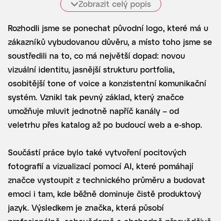
digitální rozvoj a systematický růst.
Zobrazit celý popis
Rozhodli jsme se ponechat původní logo, které má u
zákazníků vybudovanou důvěru, a místo toho jsme se
soustředili na to, co má největší dopad: novou
vizuální identitu, jasnější strukturu portfolia,
osobitější tone of voice a konzistentní komunikační
systém. Vznikl tak pevný základ, který značce
umožňuje mluvit jednotně napříč kanály – od
veletrhu přes katalog až po budoucí web a e-shop.
Součástí práce bylo také vytvoření pocitových
fotografií a vizualizací pomocí AI, které pomáhají
značce vystoupit z technického průměru a budovat
emoci i tam, kde běžně dominuje čistě produktový
jazyk. Výsledkem je značka, která působí