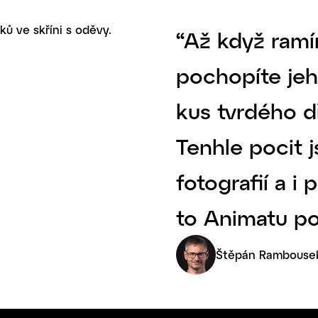
“Až když ramí
pochopíte jeh
kus tvrdého dř
Tenhle pocit 
fotografií a i
to Animatu po
Štěpán Rambouse