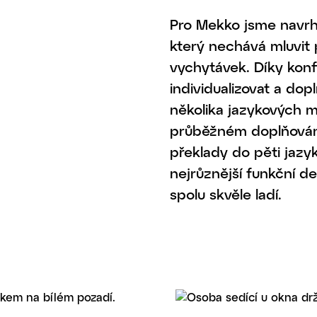
Pro Mekko jsme navrhli
který nechává mluvit 
vychytávek. Díky konfi
individualizovat a dop
několika jazykových m
průběžném doplňování
překlady do pěti jazyk
nejrůznější funkční d
spolu skvěle ladí.