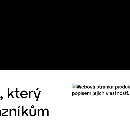
 který
azníkům