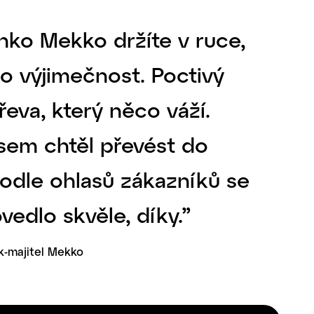
nko Mekko držíte v ruce,
o výjimečnost. Poctivý
eva, který něco váží.
jsem chtěl převést do
 podle ohlasů zákazníků se
vedlo skvěle, díky.”
k
-
majitel Mekko