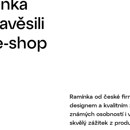
ínka
věsili
e-shop
Ramínka od české fi
designem a kvalitním 
známých osobností i v
skvělý zážitek z prod