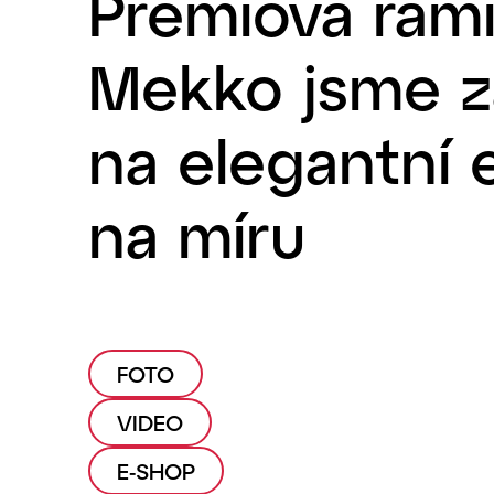
Prémiová ram
Mekko jsme za
na elegantní 
na míru
FOTO
VIDEO
E-SHOP