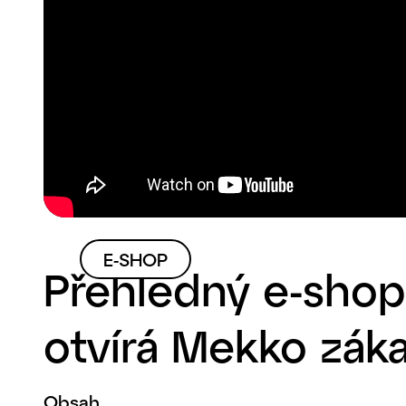
E-SHOP
Přehledný e-shop,
otvírá Mekko zák
Obsah