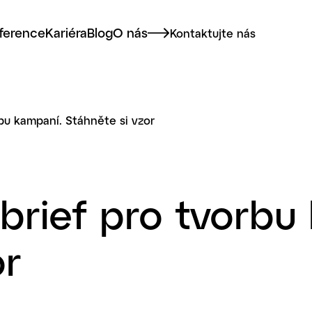
ference
Kariéra
Blog
O nás
Kontaktujte nás
rbu kampaní. Stáhněte si vzor
 brief pro tvorbu
or