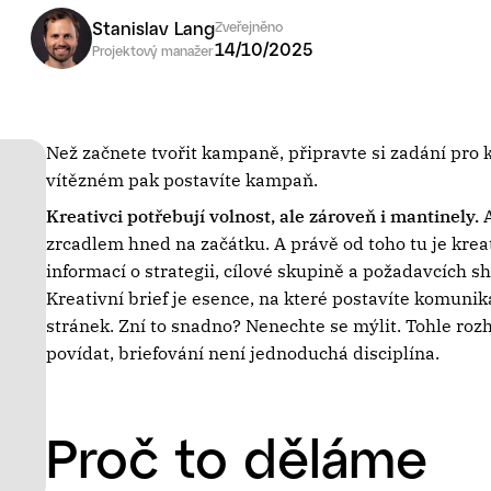
Stanislav Lang
Zveřejněno
3
min
14/10/2025
Projektový manažer
Než začnete tvořit kampaně, připravte si zadání pro 
vítězném pak postavíte kampaň.
Kreativci potřebují volnost, ale zároveň i mantinely.
A
zrcadlem hned na začátku. A právě od toho tu je kreat
informací o strategii, cílové skupině a požadavcích s
Kreativní brief je esence, na které postavíte komuni
stránek. Zní to snadno? Nenechte se mýlit. Tohle ro
povídat, briefování není jednoduchá disciplína.
Proč to děláme