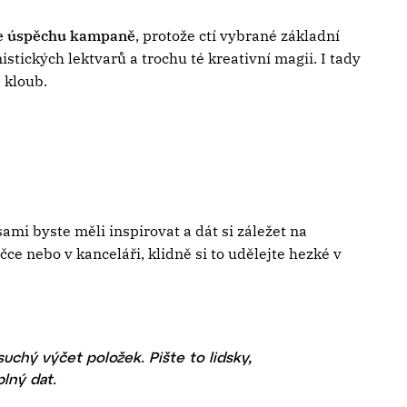
ce úspěchu kampaně
, protože ctí vybrané základní
istických lektvarů a trochu té kreativní magii. I tady
 kloub.
ami byste měli inspirovat a dát si záležet na
e nebo v kanceláři, klidně si to udělejte hezké v
uchý výčet položek. Pište to lidsky,
lný dat.