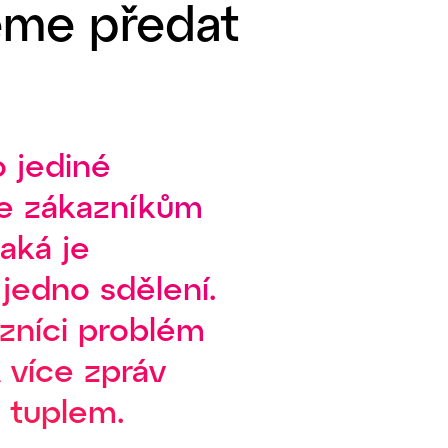
eme předat
 jediné
te zákazníkům
aká je
jedno sdělení.
azníci problém
A více zpráv
 tuplem.