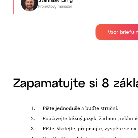
Projektový manažer
Vzor briefu 
Zapamatujte si 8 zák
Pište jednoduše
a buďte struční.
Používejte
běžný jazyk
, žádnou „reklamš
Pište, škrtejte
, přepisujte, vyspěte se na 