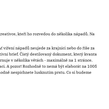
kreativce, kteří ho rozvedou do několika nápadů. Na
ť víření nápadů neujede za krajnici nebo do říše za
ivní brief. Čistý destilovaný dokument, který kvanta
hrnuje v několika větách - maximálně na 1 stránce.
kaci. A pozor! Rozhodně to nemá být elaborát na 1005
zhodně nespíchnete lusknutím prstu. Co si budeme