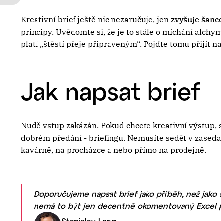
Kreativní brief ještě nic nezaručuje, jen
zvyšuje šan
principy. Uvědomte si, že je to stále o míchání alchym
platí „štěstí přeje připraveným“. Pojďte tomu přijít na
Jak napsat brief
Nudě vstup zakázán. Pokud chcete kreativní výstup, s
dobrém předání - briefingu. Nemusíte sedět v zasedačc
kavárně, na procházce a nebo přímo na prodejně.
Doporučujeme napsat brief jako příběh, než jako s
nemá to být jen decentně okomentovaný Excel p
Stanislav Lang