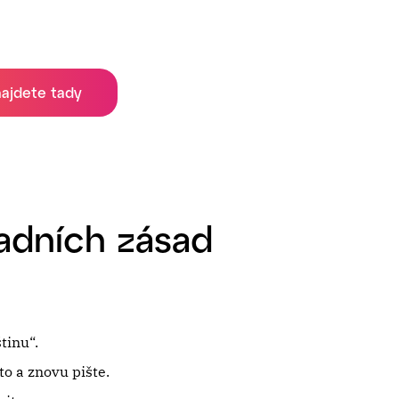
najdete tady
ladních zásad
tinu“.
to a znovu pište.