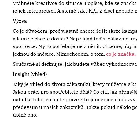
Vtáhněte kreativce do situace. Popište, kde se značka 
jejich interpretaci. A stejně tak i KPI. Z čísel nebude 
Výzva
Co je důvodem, proč vlastně chcete řešit skrze kampa
a kam se chcete dostat? Například teď si zákazníci mys
sportovce. My to potřebujeme změnit. Chceme, aby naš
jednou do měsíce. Mimochodem, o tom,
co je značka,
Současně si definujte, jak budete vůbec vyhodnocov
Insight (vhled)
Jaký je vhled do života zákazníků, který můžeme v ka
Jakou práci pro spotřebitele dělá? Co cítí, jak přemýšl
nabídka toho, co bude právě zdrojem emoční odezvy. J
především u našich zákazníků. Takže pokud někdo po
úplně ono.