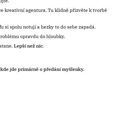
jte.
ce kreativní agentura. Tu klidně přizvěte k tvorbě
fu si spolu notují a hezky to do sebe zapadá.
roblému opravdu do hloubky.
estane.
Lepší než nic
.
, kde jde primárně o předání myšlenky.