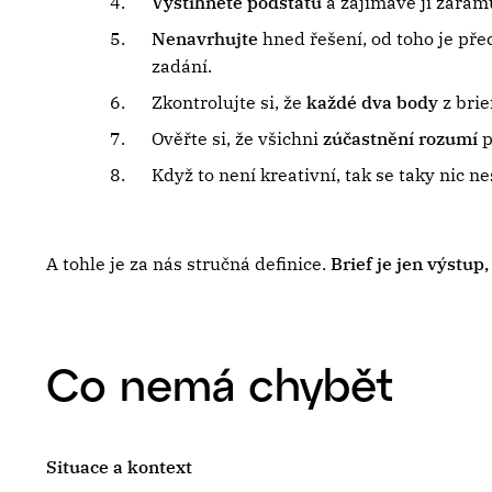
Vystihněte podstatu
a zajímavě ji zarámu
Nenavrhujte
hned řešení, od toho je pře
zadání.
Zkontrolujte si, že
každé dva body
z brie
Ověřte si, že všichni
zúčastnění rozumí
p
Když to není kreativní, tak se taky nic n
A tohle je za nás stručná definice.
Brief je jen výstup
Co nemá chybět
Situace a kontext