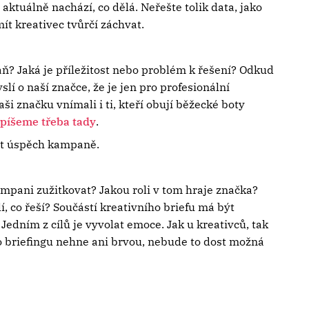
aktuálně nachází, co dělá. Neřešte tolik data, jako
mít kreativec tvůrčí záchvat.
ň? Jaká je příležitost nebo problém k řešení? Odkud
lí o naší značce, že je jen pro profesionální
i značku vnímali i ti, kteří obují běžecké boty
 píšeme třeba tady
.
at úspěch kampaně.
mpani zužitkovat? Jakou roli v tom hraje značka?
í, co řeší? Součástí kreativního briefu má být
edním z cílů je vyvolat emoce. Jak u kreativců, tak
 briefingu nehne ani brvou, nebude to dost možná